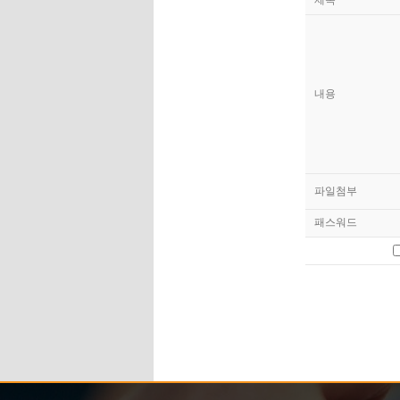
제목
내용
파일첨부
패스워드