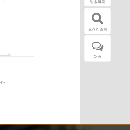
발송의뢰
트래킹조회
QnA
니다.