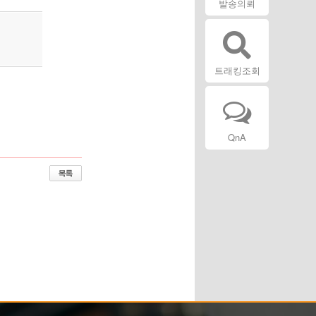
발송의뢰
트래킹조회
QnA