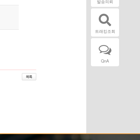
발송의뢰
트래킹조회
QnA